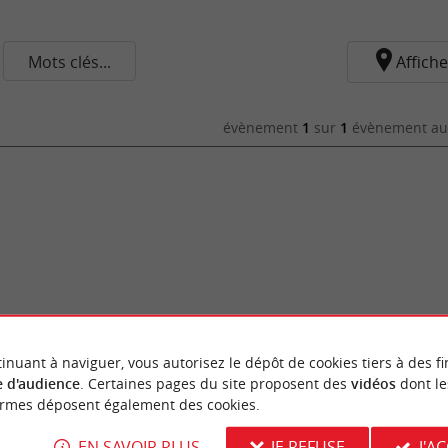
Mots clés...
Affiche
évènement
1
sur
1
évènement au 
inuant à naviguer, vous autorisez le dépôt de cookies tiers à des fi
 d'audience
. Certaines pages du site proposent des
vidéos
dont le
ormes déposent également des cookies.
EN SAVOIR PLUS
JE REFUSE
J'A