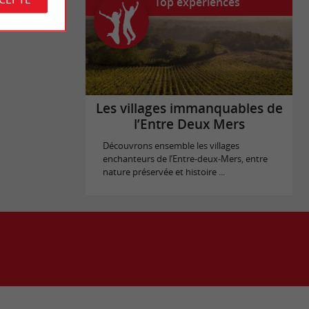
Top expériences
Les villages immanquables de
l’Entre Deux Mers
Découvrons ensemble les villages
enchanteurs de l’Entre-deux-Mers, entre
nature préservée et histoire ...