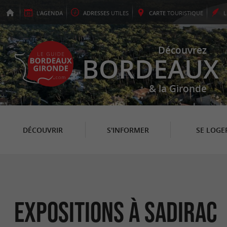
L'
AGENDA
ADRESSES
UTILES
CARTE
TOURISTIQUE
Découvrez
BORDEAUX
& la Gironde
DÉCOUVRIR
S'INFORMER
SE LOGE
Expositions à Sadirac