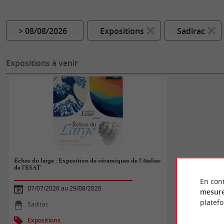
> 08/08/2026
Expositions
Sadirac
Expositions à venir
Échos du large : Exposition de céramiques de l'Atelier
de l'ESAT
En cont
07/07/2026 au 29/08/2026
mesure
platef
Sadirac
Expositions