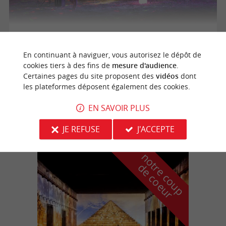
Nuit des Carrelets
En continuant à naviguer, vous autorisez le dépôt de
cookies tiers à des fins de
mesure d'audience
.
15/08/2026
Certaines pages du site proposent des
vidéos
dont
les plateformes déposent également des cookies.
Braud-et-Saint-Louis
EN SAVOIR PLUS
Festivals
JE REFUSE
J'ACCEPTE
n
o
t
e
c
o
u
p
e
c
o
e
u
r
d
r