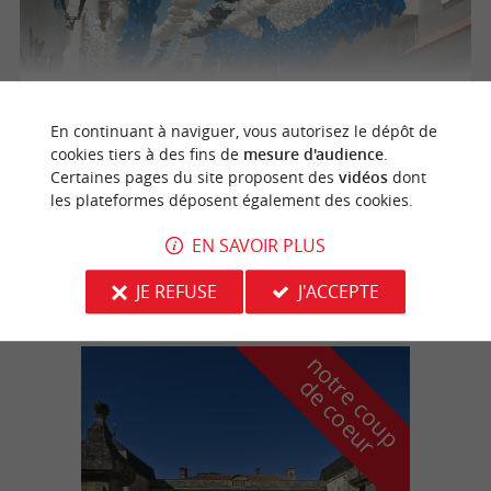
Château de La Vieille Chapelle - "Un dimanche au
Château en Fronsadais-Libournais"
En continuant à naviguer, vous autorisez le dépôt de
cookies tiers à des fins de
mesure d'audience
.
Certaines pages du site proposent des
vidéos
dont
30/08/2026
les plateformes déposent également des cookies.
Lugon-et-l'Île-du-Carnay
EN SAVOIR PLUS
Fêtes populaires
JE REFUSE
J'ACCEPTE
n
o
t
e
c
o
u
p
e
c
o
e
u
r
d
r