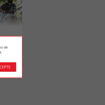
ns de
s
CCEPTE