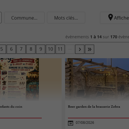
Commune...
Mots clés...
Affiche
évènements
1 à 14
sur
170
évène
...
5
6
7
8
9
10
11
nfants du coin
Beer garden de la brasserie Zebra
07/08/2026