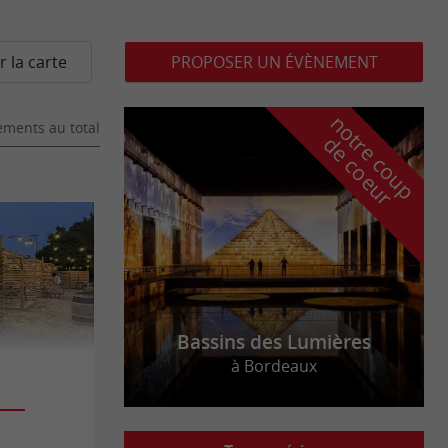
r la carte
PROPOSER UN ÉVÈNEMENT
n
o
t
e
c
o
u
p
e
c
o
e
u
ments au total
r
d
r
Bassins des Lumières
à Bordeaux