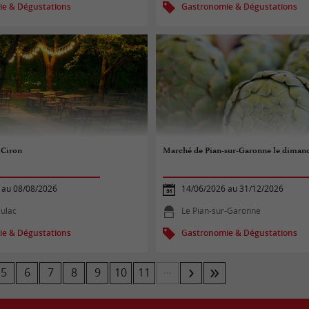
e & Dégustations
Gastronomie & Dégustations
 Ciron
Marché de Pian-sur-Garonne le diman
 au 08/08/2026
14/06/2026 au 31/12/2026
ulac
Le Pian-sur-Garonne
e & Dégustations
Gastronomie & Dégustations
...
5
6
7
8
9
10
11