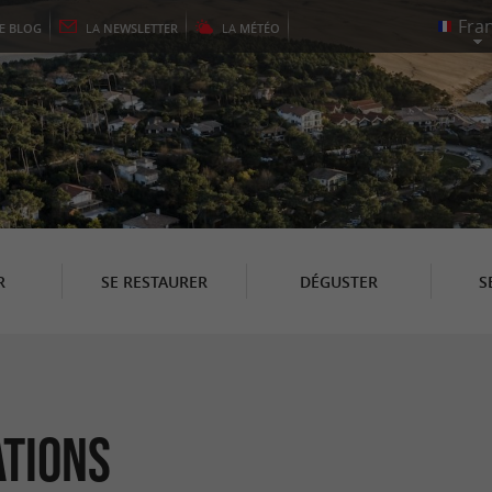
LE
BLOG
LA
NEWSLETTER
LA
MÉTÉO
R
SE RESTAURER
DÉGUSTER
S
ations