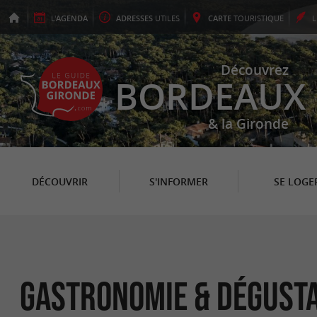
L'
AGENDA
ADRESSES
UTILES
CARTE
TOURISTIQUE
Découvrez
BORDEAUX
& la Gironde
DÉCOUVRIR
S'INFORMER
SE LOGE
Gastronomie & Dégust