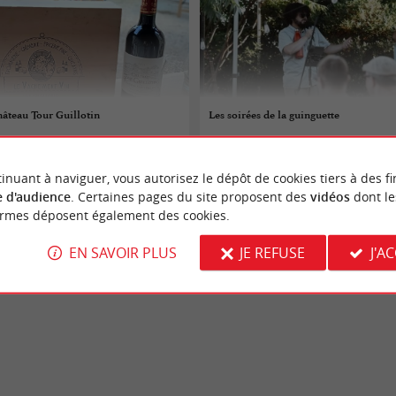
âteau Tour Guillotin
Les soirées de la guinguette
07/08/2026
inuant à naviguer, vous autorisez le dépôt de cookies tiers à des fi
Gajac
 d'audience
. Certaines pages du site proposent des
vidéos
dont le
ormes déposent également des cookies.
e & Dégustations
Gastronomie & Dégustations
EN SAVOIR PLUS
JE REFUSE
J'A