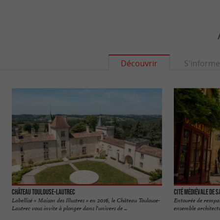
Découvrir
S'informe
Château Toulouse-Lautrec
Cité médiévale de 
Labellisé « Maison des Illustres » en 2016, le Château Toulouse-
Entourée de rempar
Lautrec vous invite à plonger dans l'univers de ...
ensemble architect