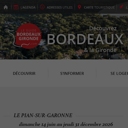
L'
AGENDA
ADRESSES
UTILES
CARTE
TOURISTIQUE
Découvrez
BORDEAUX
& la Gironde
DÉCOUVRIR
S'INFORMER
SE LOGE
LE PIAN-SUR-GARONNE
dimanche 14 juin au jeudi 31 décembre 2026