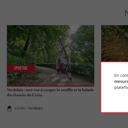
Sportive
Culturelle
En cont
mesure
platef
Verdelais : une vue à couper le souffle et la balade
Sainte-Croix-du
du chemin de Croix
falaises d’huitr
3,0 km - Verdelais
5,8 km - Sa