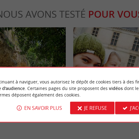
NOUS AVONS TESTÉ
POUR VOU
Culturelle
inuant à naviguer, vous autorisez le dépôt de cookies tiers à des fi
 d'audience
. Certaines pages du site proposent des
vidéos
dont le
ormes déposent également des cookies.
-Mont visite insolite de ses
Visitez Cadillac en hiver, son mar
es fossilisées
château ...
EN SAVOIR PLUS
JE REFUSE
J'A
inte-Croix-du-Mont
10,2 km - Cadillac