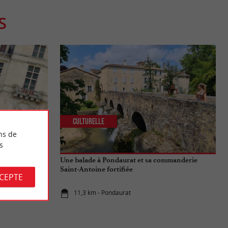
S
Culturelle
ns de
s
ché, son
Une balade à Pondaurat et sa commanderie
Saint-Antoine fortifiée
CCEPTE
11,3 km - Pondaurat