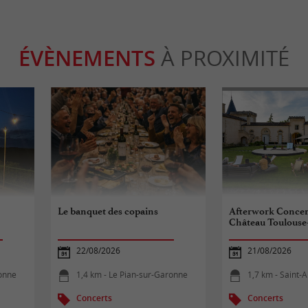
ÉVÈNEMENTS
À PROXIMITÉ
Le banquet des copains
Afterwork Concert
Château Toulouse
22/08/2026
21/08/2026
ronne
1,4 km - Le Pian-sur-Garonne
1,7 km - Saint-
Concerts
Concerts