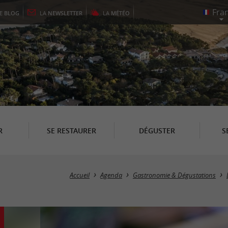
LE
BLOG
LA
NEWSLETTER
LA
MÉTÉO
R
SE RESTAURER
DÉGUSTER
S
Accueil
Agenda
Gastronomie & Dégustations