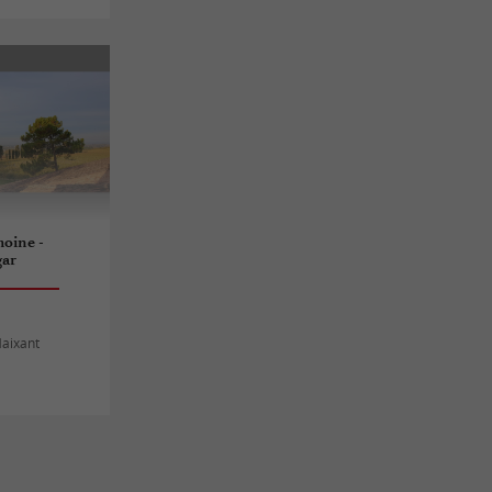
moine -
gar
Maixant