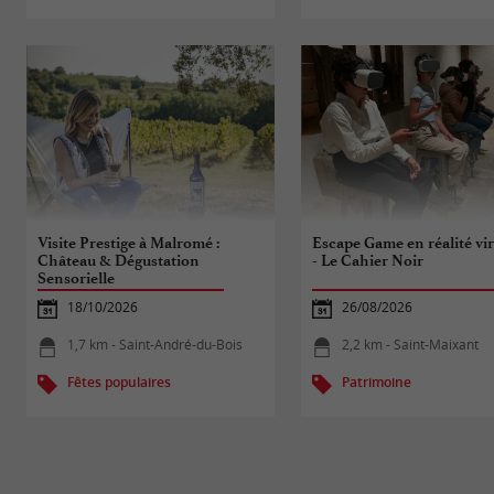
Visite Prestige à Malromé :
Escape Game en réalité vir
Château & Dégustation
- Le Cahier Noir
Sensorielle
18/10/2026
26/08/2026
1,7 km - Saint-André-du-Bois
2,2 km - Saint-Maixant
Fêtes populaires
Patrimoine