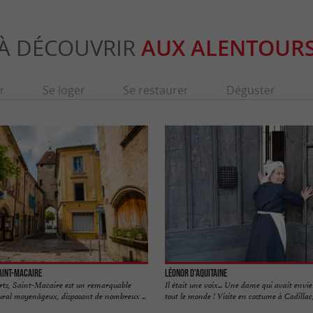
À DÉCOUVRIR
AUX ALENTOUR
r
Se loger
Se restaurer
Déguster
Saint-Macaire
Léonor d'Aquitaine
ts, Saint-Macaire est un remarquable
Il était une voix... Une dame qui avait envi
ural moyenâgeux, disposant de nombreux ...
tout le monde ! Visite en costume à Cadillac, 