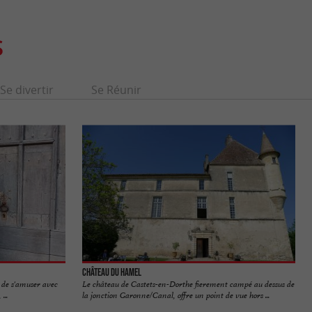
S
Se divertir
Se Réunir
Château du Hamel
e de s'amuser avec
Le château de Castets-en-Dorthe fierement campé au dessus de
...
la jonction Garonne/Canal, offre un point de vue hors ...