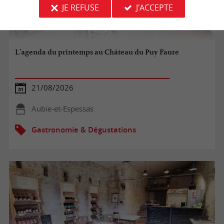
JE REFUSE
J'ACCEPTE
L'agenda du printemps au Château du Puy Faure
21/08/2026
Aubie-et-Espessas
Gastronomie & Dégustations