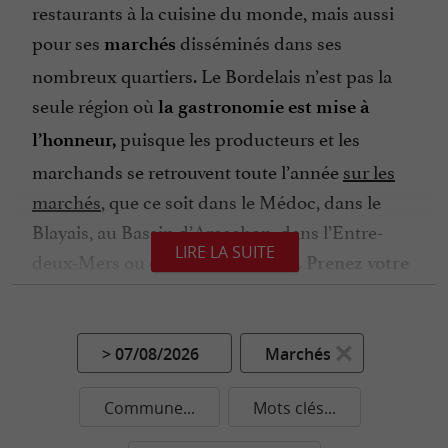
restaurants à la cuisine du monde, mais aussi
pour ses
disséminés dans ses
marchés
nombreux quartiers. Le Bordelais n’est pas la
seule région où
la gastronomie est mise à
puisque les producteurs et les
l’honneur,
marchands se retrouvent toute l’année
sur les
marchés
, que ce soit dans le Médoc, dans le
Blayais, au Bassin d’Arcachon, dans l’Entre-
LIRE LA SUITE
deux-Mers ou dans le Libournais.
Prenez votre
pour le remplir de produits
plus beau panier
frais, la Gironde est la destination parfaite pour
se régaler.
> 07/08/2026
Marchés
Viandes, poissons, fruits, légumes, produits
Commune...
Mots clés...
vous allez adorer
laitiers et fruits de mer,