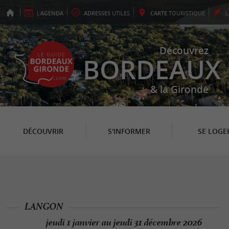
L'
AGENDA
ADRESSES
UTILES
CARTE
TOURISTIQUE
Découvrez
BORDEAUX
& la Gironde
DÉCOUVRIR
S'INFORMER
SE LOGE
LANGON
jeudi 1 janvier au jeudi 31 décembre 2026