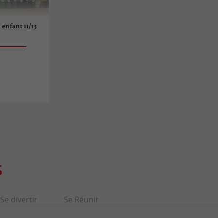
 enfant 11/13
S
Se divertir
Se Réunir