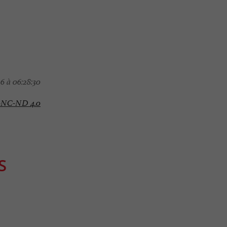
6 à 06:28:30
-NC-ND 4.0
S