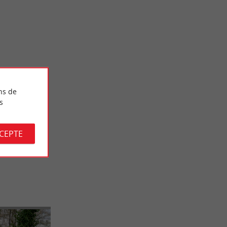
Gourmande
 Escapade dans
Élaboration et dégustation de vin Sauternes
ns de
s
8,2 km - Sauternes
CCEPTE