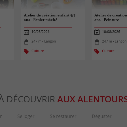
-
Atelier de création enfant 5/7
Atelier de création
ans - Papier mâché
ans - Peinture
10/08/2026
10/08/2026
247 m - Langon
247 m - Langon
Culture
Culture
À DÉCOUVRIR
AUX ALENTOUR
r
Se loger
Se restaurer
Déguster