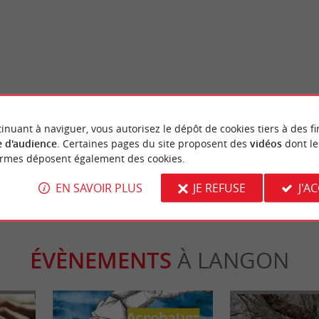
Séjours / Weekend
-Mont visite insolite de ses
Vacances originales en Gironde :
es fossilisées
le Sauternais et le sud-Gironde
inuant à naviguer, vous autorisez le dépôt de cookies tiers à des fi
 d'audience
. Certaines pages du site proposent des
vidéos
dont le
inte-Croix-du-Mont
8,2 km - Sauternes
ormes déposent également des cookies.
EN SAVOIR PLUS
JE REFUSE
J'A
ÉVÈNEMENTS
À LANGON