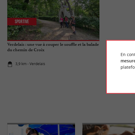
Sportive
Culturelle
Verdelais : une vue à couper le souffle et la balade
Sainte-Croix-du
du chemin de Croix
falaises d’huitr
En cont
mesure
3,9 km - Verdelais
5,5 km - Sa
platef