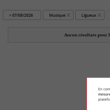
> 07/08/2026
Musique
Ligueux
Aucun résultats pour l
En cont
mesure
platef