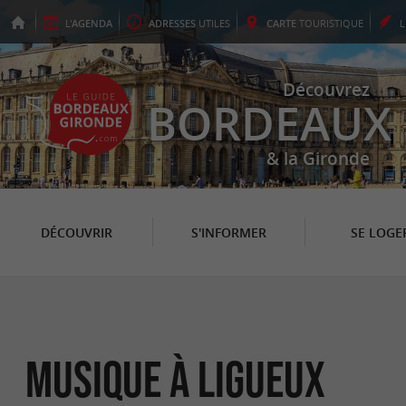
L'
AGENDA
ADRESSES
UTILES
CARTE
TOURISTIQUE
Découvrez
BORDEAUX
& la Gironde
DÉCOUVRIR
S'INFORMER
SE LOGE
Musique à Ligueux