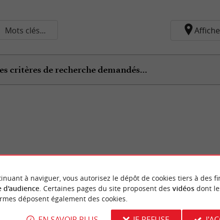
Mots clés...
Affiche
es critères de recherche demandés...
inuant à naviguer, vous autorisez le dépôt de cookies tiers à des fi
 d'audience
. Certaines pages du site proposent des
vidéos
dont le
ormes déposent également des cookies.
EN SAVOIR PLUS
JE REFUSE
J'A