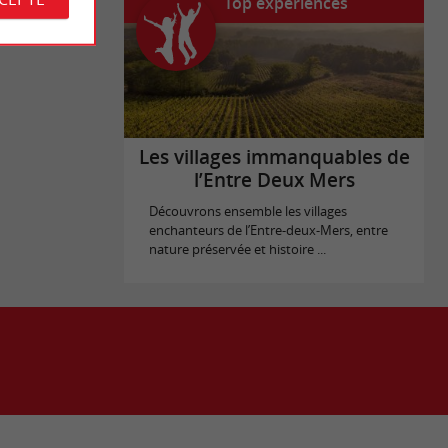
Top expériences
Les villages immanquables de
l’Entre Deux Mers
Découvrons ensemble les villages
enchanteurs de l’Entre-deux-Mers, entre
nature préservée et histoire ...