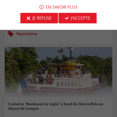
EN SAVOIR PLUS
17/08/2026
JE REFUSE
J'ACCEPTE
Langon
Patrimoine
Croisière "Bordeaux by night" à bord du Marco Polo au
départ de Langon