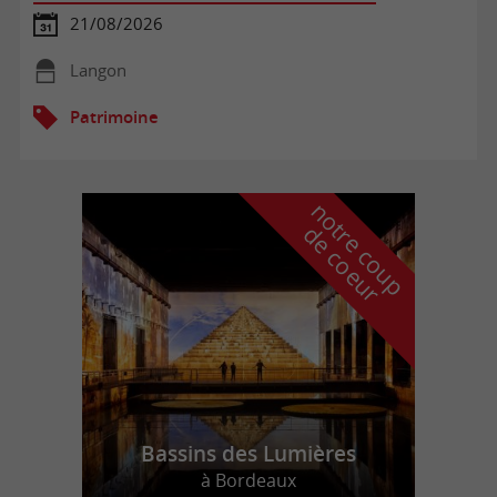
21/08/2026
Langon
Patrimoine
n
o
t
e
c
o
u
p
e
c
o
e
u
r
d
r
Bassins des Lumières
à Bordeaux