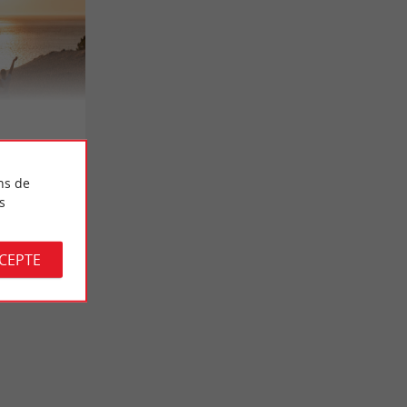
ns de
s
CCEPTE