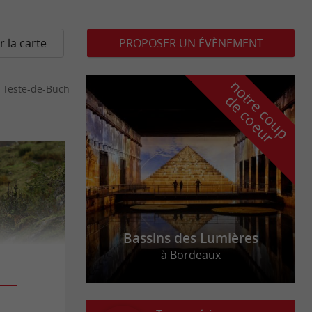
r la carte
PROPOSER UN ÉVÈNEMENT
n
o
t
e
c
o
u
p
e
c
o
e
u
 Teste-de-Buch
r
d
r
Bassins des Lumières
à Bordeaux