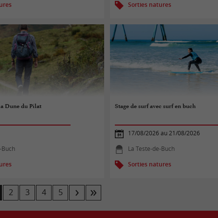
tures
Sorties natures
la Dune du Pilat
Stage de surf avec surf en buch
17/08/2026 au 21/08/2026
e-Buch
La Teste-de-Buch
tures
Sorties natures
2
3
4
5