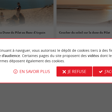
 la Dune du Pilat au Banc d'Arguin
Coucher du soleil sur la dune du Pilat
11/08/2026
inuant à naviguer, vous autorisez le dépôt de cookies tiers à des fi
e-Buch
La Teste-de-Buch
 d'audience
. Certaines pages du site proposent des
vidéos
dont le
ormes déposent également des cookies.
tures
Sorties natures
EN SAVOIR PLUS
JE REFUSE
J'A