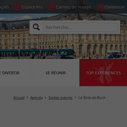
Espace Pro
Carnets de Voyage
Connexion
E DIVERTIR
SE RÉUNIR
TOP EXPÉRIENCES
Masquer la carte
Accueil
Agenda
Sorties natures
La Teste-de-Buch