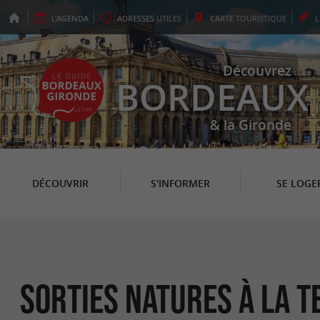
L'
AGENDA
ADRESSES
UTILES
CARTE
TOURISTIQUE
Découvrez
BORDEAUX
& la Gironde
DÉCOUVRIR
S'INFORMER
SE LOGE
Sorties natures à La 