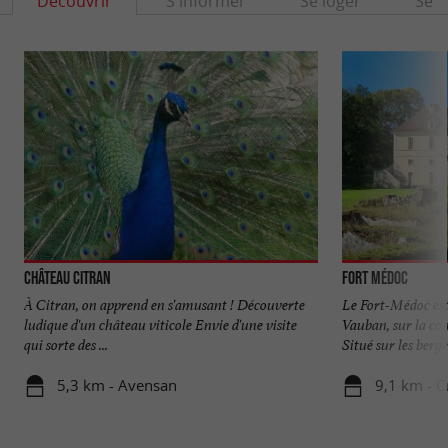
Découvrir
S'informer
Se loger
Se r
Château Citran
Fort Médoc
À Citran, on apprend en s'amusant ! Découverte
Le Fort-Médoc est 
ludique d'un château viticole Envie d'une visite
Vauban, sur la c
qui sorte des ...
Situé sur les berges
5,3 km - Avensan
9,1 km - 