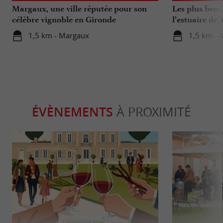
Margaux, une ville réputée pour son
Les plus beau
célèbre vignoble en Gironde
l’estuaire de 
1,5 km - Margaux
1,5 km - 
ÉVÈNEMENTS
À PROXIMITÉ