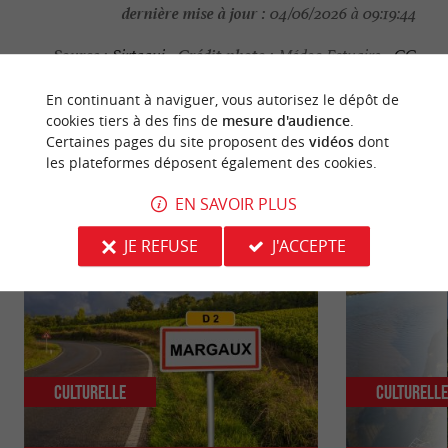
dernière mise à jour :
04/06/2026 à 09:19:44
Source :
Crédit photo :
Sirtaqui
-
Médoc Estuaire -
CC
BY-NC-ND 4.0
En continuant à naviguer, vous autorisez le dépôt de
cookies tiers à des fins de
mesure d'audience
.
Certaines pages du site proposent des
vidéos
dont
les plateformes déposent également des cookies.
NOUS AVONS TESTÉ
POUR VOUS
EN SAVOIR PLUS
JE REFUSE
J'ACCEPTE
Culturelle
Culturell