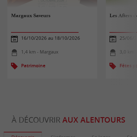
Margaux Saveurs
Les Afters 
16/10/2026 au 18/10/2026
25/06/2
1,4 km - Margaux
3,0 km 
Patrimoine
Fêtes p
À DÉCOUVRIR
AUX ALENTOURS