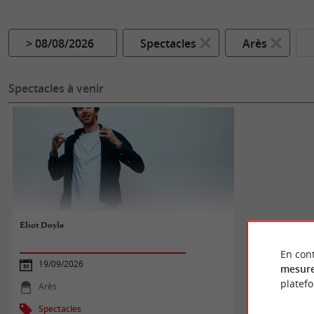
> 08/08/2026
Spectacles
Arès
Spectacles à venir
Éliot Doyle
En cont
19/09/2026
mesure
platef
Arès
Spectacles