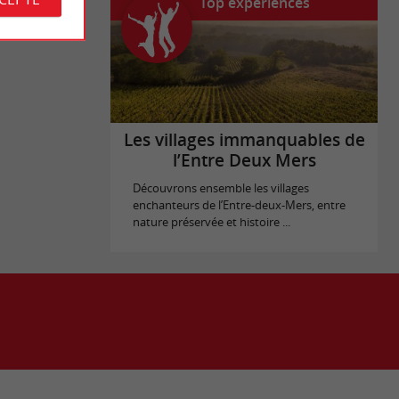
Top expériences
Les villages immanquables de
l’Entre Deux Mers
Découvrons ensemble les villages
enchanteurs de l’Entre-deux-Mers, entre
nature préservée et histoire ...