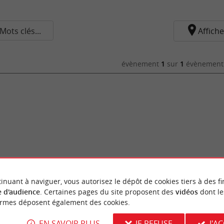
Mots clés...
Affiche
évènement
1
sur
1
évènement 
inuant à naviguer, vous autorisez le dépôt de cookies tiers à des fi
 d'audience
. Certaines pages du site proposent des
vidéos
dont le
ormes déposent également des cookies.
EN SAVOIR PLUS
JE REFUSE
J'A