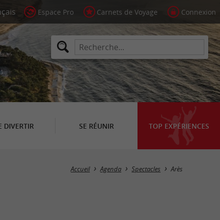
Espace Pro
Carnets de Voyage
Connexion
E DIVERTIR
SE RÉUNIR
TOP EXPÉRIENCES
Masquer la carte
Accueil
Agenda
Spectacles
Arès