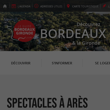
L'
AGENDA
ADRESSES
UTILES
CARTE
TOURISTIQUE
Découvrez
BORDEAUX
& la Gironde
DÉCOUVRIR
S'INFORMER
SE LOGE
Spectacles à Arès