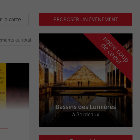
r la carte
PROPOSER UN ÉVÈNEMENT
n
o
t
e
c
o
u
p
e
c
o
e
u
ments au total
r
d
r
Bassins des Lumières
à Bordeaux