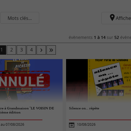
Mots clés...
Affiche
évènements
1 à 14
sur
52
évène
1
2
3
4
re à Grandmaison "LE VOISIN DE
Silence on... répète
sième édition
 au 07/08/2026
10/08/2026