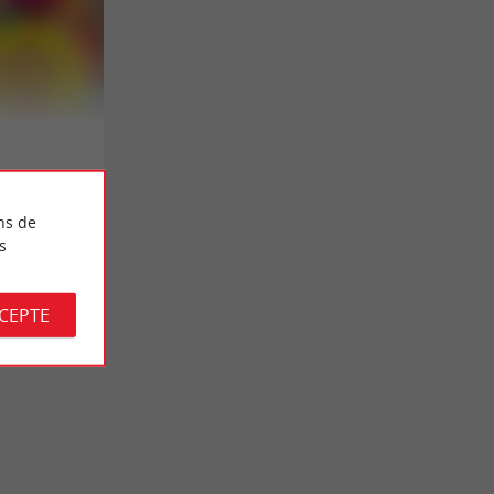
ns de
s
CCEPTE