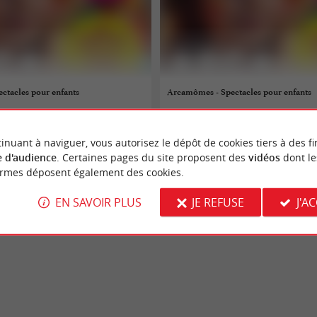
ctacles pour enfants
Arcamômes - Spectacles pour enfants
12/08/2026
inuant à naviguer, vous autorisez le dépôt de cookies tiers à des fi
Arcachon
 d'audience
. Certaines pages du site proposent des
vidéos
dont le
ormes déposent également des cookies.
Théâtre
EN SAVOIR PLUS
JE REFUSE
J'A