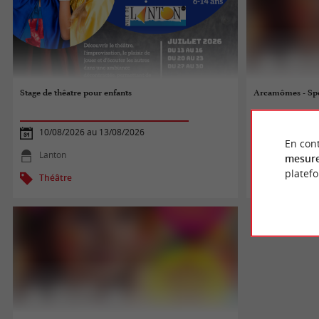
Stage de thêatre pour enfants
Arcamômes - Spe
10/08/2026 au 13/08/2026
12/08/2026
En cont
Lanton
Arcachon
mesure
platef
Théâtre
Théâtre