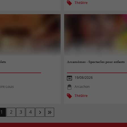
Théâtre
lets
Arcamômes - Spectacles pour enfants
19/08/2026
int-Louis
Arcachon
Théâtre
1
2
3
4