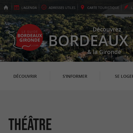
L'
AGENDA
ADRESSES
UTILES
CARTE
TOURISTIQUE
Découvrez
BORDEAUX
& la Gironde
DÉCOUVRIR
S'INFORMER
SE LOGE
Théâtre