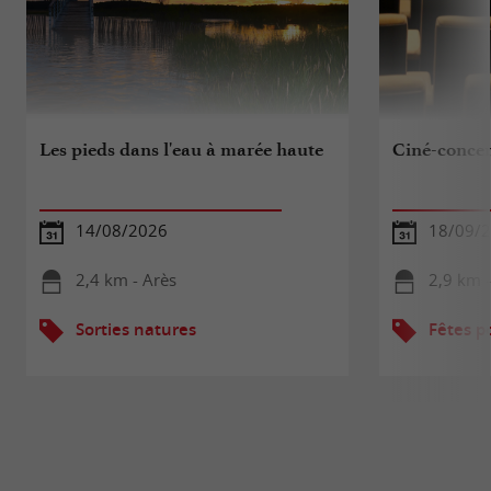
Les pieds dans l'eau à marée haute
Ciné-concer
14/08/2026
18/09/
2,4 km - Arès
2,9 km -
Sorties natures
Fêtes p