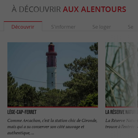
À DÉCOUVRIR
AUX ALENTOURS
Découvrir
S'informer
Se loger
Se r
Lège-Cap-Ferret
Comme Arcachon, c’est la station chic de Gironde,
La Réserve Naturel
mais qui a su conserver son côté sauvage et
trouve à l’entrée d
authentique, ...