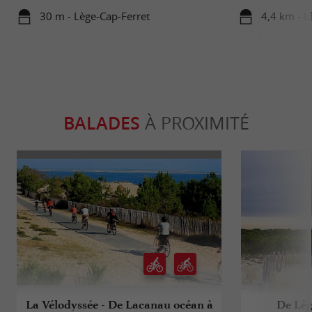
30 m - Lège-Cap-Ferret
4,4 km - L
BALADES
À PROXIMITÉ
La Vélodyssée - De Lacanau océan à
De Lèg