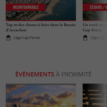
Incontournable
Séjours /
Top 10 des choses à faire dans le Bassin
Un week-end s
d’Arcachon
Cap-Ferret
Lège-Cap-Ferret
Lège-Cap-
ÉVÈNEMENTS
À PROXIMITÉ