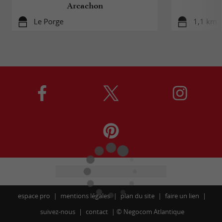
Arcachon
Le Porge
1,1 km -
espace pro
mentions légales
plan du site
faire un lien
suivez-nous
contact
©
Negocom Atlantique