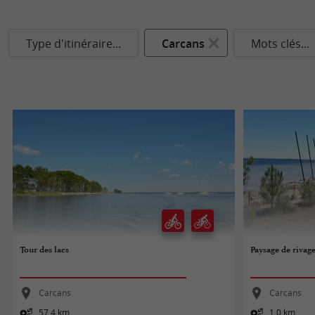
Type d'itinéraire...
Carcans
Mots clés...
Tour des lacs
Paysage de rivag
Carcans
Carcans
57,4 km
1,0 km