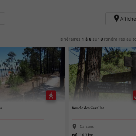
Affiche
Itinéraires
1 à 8
sur
8
itinéraires au t
es
Boucle des Cavalles
Carcans
16,3 km