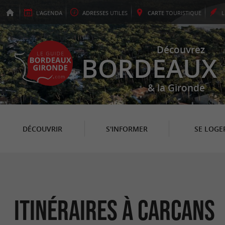
L'
AGENDA
ADRESSES
UTILES
CARTE
TOURISTIQUE
Découvrez
BORDEAUX
& la Gironde
DÉCOUVRIR
S'INFORMER
SE LOGE
itinéraires à Carcans