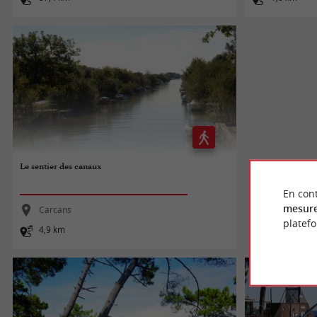
Le sentier des canaux
En cont
mesure
Carcans
platef
4,9 km