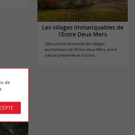
Les villages immanquables de
l’Entre Deux Mers
Découvrons ensemble les villages
enchanteurs de l’Entre-deux-Mers, entre
nature préservée et histoire ...
ns de
s
CCEPTE