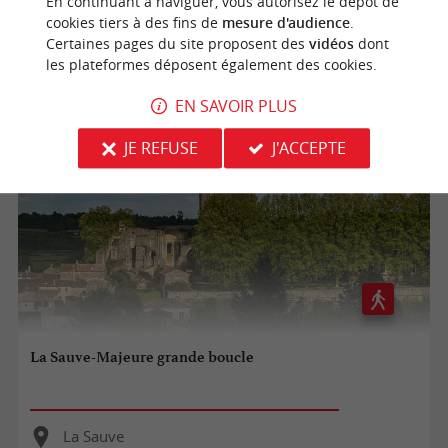
En continuant à naviguer, vous autorisez le dépôt de
La Sauve
cookies tiers à des fins de
mesure d'audience
.
Certaines pages du site proposent des
vidéos
dont
15,3 km
les plateformes déposent également des cookies.
EN SAVOIR PLUS
JE REFUSE
J'ACCEPTE
La Sauve-Majeure grande boucle
La Sauve