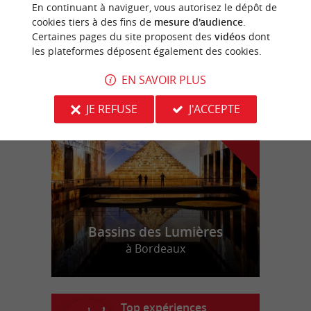
Eglise Saint-Martin de Carcans
En continuant à naviguer, vous autorisez le dépôt de
cookies tiers à des fins de
mesure d'audience
.
Certaines pages du site proposent des
vidéos
dont
les plateformes déposent également des cookies.
n
o
t
e
c
o
u
p
e
c
o
e
u
EN SAVOIR PLUS
r
d
r
JE REFUSE
J'ACCEPTE
Bassins des Lumières
à Bordeaux
Top expériences