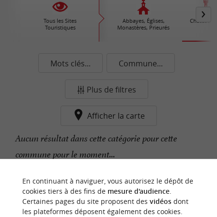
Tous les Sites
Abbayes, Églises,
Châteaux /
Touristiques
Monastères, Prieurés
Mots clés...
Commune...
Plus de filtres
Afficher la carte
Aucun résultat dans cette catégorie pour cette
commune pour le moment...
En continuant à naviguer, vous autorisez le dépôt de
n
o
t
e
c
o
u
p
e
c
o
e
u
cookies tiers à des fins de
mesure d'audience
.
r
d
r
Certaines pages du site proposent des
vidéos
dont
les plateformes déposent également des cookies.