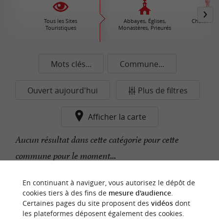
Tous les Sites
Abbayes, Églises,
Châteaux /
Touristiques
Monastères, Prieurés
Mots clés...
Commune...
Ouvert aujourd'hui
Plus de filtres
Afficher la carte
Aucun résultat dans cette catégorie pour cette
commune pour le moment...
En continuant à naviguer, vous autorisez le dépôt de
n
o
t
e
c
o
u
p
e
c
o
e
u
cookies tiers à des fins de
mesure d'audience
.
r
d
r
Certaines pages du site proposent des
vidéos
dont
les plateformes déposent également des cookies.