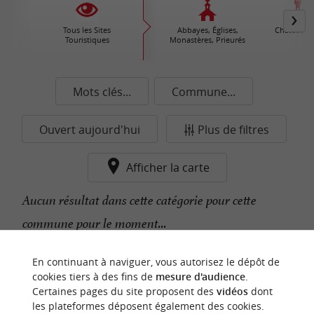
Tous les Sites
Abbayes, Églises,
Châteaux /
Touristiques
Monastères, Prieurés
Mots clés...
Commune...
Ouvert aujourd'hui
Plus de filtres
Afficher la carte
Aucun résultat dans cette catégorie pour cette
commune pour le moment...
En continuant à naviguer, vous autorisez le dépôt de
n
o
t
e
c
o
u
p
e
c
o
e
u
cookies tiers à des fins de
mesure d'audience
.
r
d
r
Certaines pages du site proposent des
vidéos
dont
les plateformes déposent également des cookies.