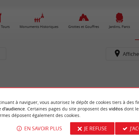
 Tours
Monuments Historiques
Grottes et Gouffres
Jardins, Parcs
Affiche
inuant à naviguer, vous autorisez le dépôt de cookies tiers à des fi
 d'audience
. Certaines pages du site proposent des
vidéos
dont le
ormes déposent également des cookies.
EN SAVOIR PLUS
JE REFUSE
J'A