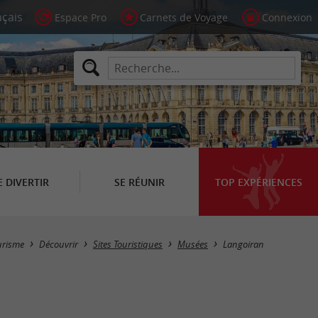
Espace Pro
Carnets de Voyage
Connexion
E DIVERTIR
SE RÉUNIR
TOP EXPÉRIENCES
Masquer la carte
urisme
Découvrir
Sites Touristiques
Musées
Langoiran