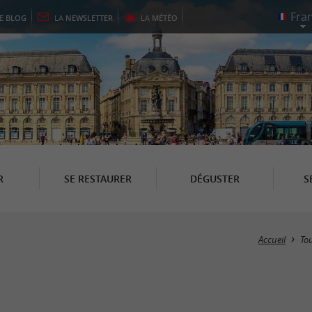
LE
BLOG
LA
NEWSLETTER
LA
MÉTÉO
R
SE RESTAURER
DÉGUSTER
S
Accueil
To