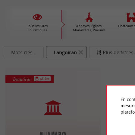
Tous les Sites
Abbayes, Églises,
Châteaux /
Touristiques
Monastères, Prieurés
Mots clés...
Langoiran
Plus de filtres
Beautiran
3.8 km
En cont
mesure
platef
Villa Maglya