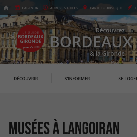
L'
AGENDA
ADRESSES
UTILES
CARTE
TOURISTIQUE
Découvrez
BORDEAUX
& la Gironde
DÉCOUVRIR
S'INFORMER
SE LOGE
Musées à Langoiran