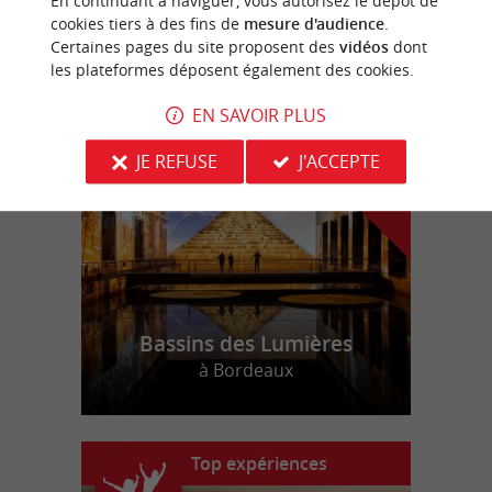
En continuant à naviguer, vous autorisez le dépôt de
cookies tiers à des fins de
mesure d'audience
.
Certaines pages du site proposent des
vidéos
dont
les plateformes déposent également des cookies.
n
o
t
e
c
o
u
p
e
c
o
e
u
EN SAVOIR PLUS
r
d
r
JE REFUSE
J'ACCEPTE
Bassins des Lumières
à Bordeaux
Top expériences