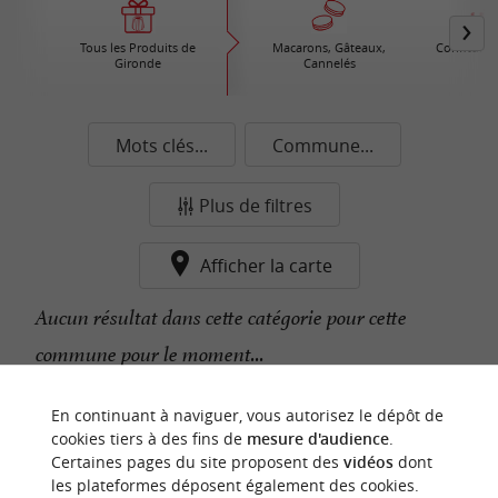
Tous les Produits de
Macarons, Gâteaux,
Confiture /
Gironde
Cannelés
Mots clés...
Commune...
Plus de filtres
Afficher la carte
Aucun résultat dans cette catégorie pour cette
commune pour le moment...
En continuant à naviguer, vous autorisez le dépôt de
n
o
t
e
c
o
u
p
e
c
o
e
u
cookies tiers à des fins de
mesure d'audience
.
r
d
r
Certaines pages du site proposent des
vidéos
dont
les plateformes déposent également des cookies.