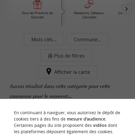
Tous les Produits de
Macarons, Gâteaux,
Confiture /
Gironde
Cannelés
Mots clés...
Commune...
Plus de filtres
Afficher la carte
Aucun résultat dans cette catégorie pour cette
commune pour le moment...
En continuant à naviguer, vous autorisez le dépôt de
n
o
t
e
c
o
u
p
e
c
o
e
u
cookies tiers à des fins de
mesure d'audience
.
r
d
r
Certaines pages du site proposent des
vidéos
dont
les plateformes déposent également des cookies.