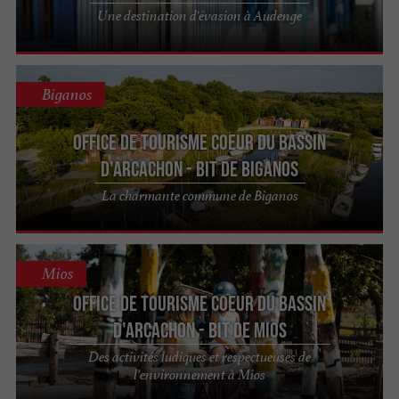
Une destination d'évasion à Audenge
Biganos
Office de Tourisme Coeur du Bassin
d'Arcachon - BIT de Biganos
La charmante commune de Biganos
Mios
Office de Tourisme Coeur du Bassin
d'Arcachon - BIT de Mios
Des activités ludiques et respectueuses de
l’environnement à Mios