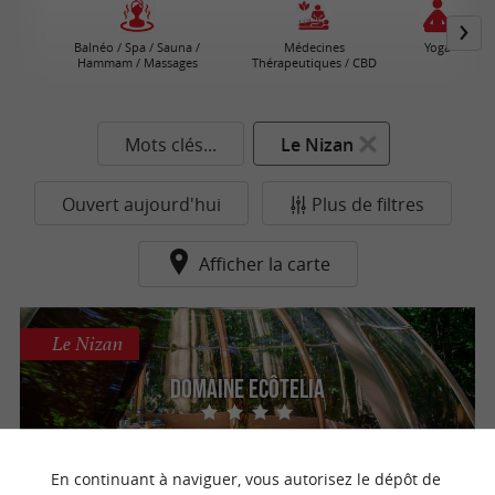
Balnéo / Spa / Sauna /
Médecines
Yoga
Hammam / Massages
Thérapeutiques / CBD
Mots clés...
Le Nizan
Ouvert aujourd'hui
Plus de filtres
Afficher la carte
Le Nizan
Domaine EcÔtelia
Spa nature et détente en pleine forêt en Sud
Gironde
En continuant à naviguer, vous autorisez le dépôt de