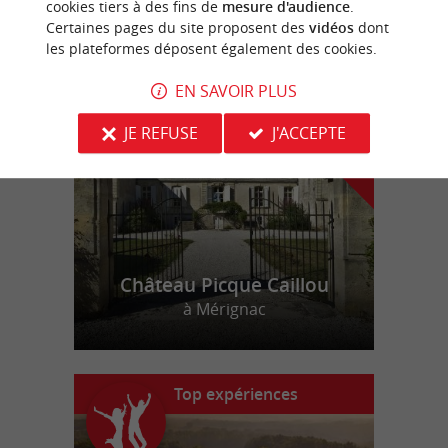
cookies tiers à des fins de
mesure d'audience
.
Certaines pages du site proposent des
vidéos
dont
les plateformes déposent également des cookies.
n
o
t
e
c
o
u
p
e
c
o
e
u
r
d
r
EN SAVOIR PLUS
JE REFUSE
J'ACCEPTE
Château Picque Caillou
à Mérignac
Top expériences