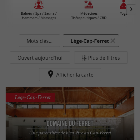
Balnéo / Spa / Sauna /
Médecines
Yoga
Hammam / Massages
Thérapeutiques / CBD
Mots clés...
Lège-Cap-Ferret
Ouvert aujourd'hui
Plus de filtres
Afficher la carte
Lège-Cap-Ferret
Domaine du Ferret
Une parenthèse de bien-être au Cap-Ferret