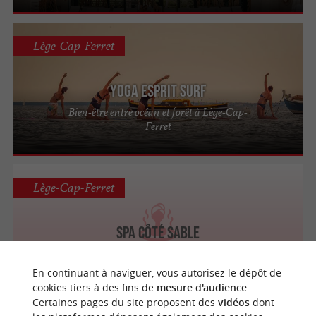
Lège-Cap-Ferret
Yoga Esprit Surf
Bien-être entre océan et forêt à Lège-Cap-
Ferret
Lège-Cap-Ferret
Spa Côté Sable
Balnéo / Spa / Sauna / Hammam /
Massages
En continuant à naviguer, vous autorisez le dépôt de
cookies tiers à des fins de
mesure d'audience
.
Certaines pages du site proposent des
vidéos
dont