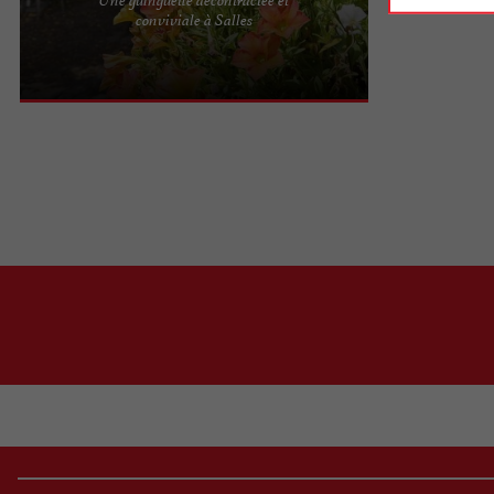
La Tani'eyre vous accueille dans un cadre paisible
conviviale à Salles
et verdoyant, idéal pour une pause en famille ou
entre amis. ...