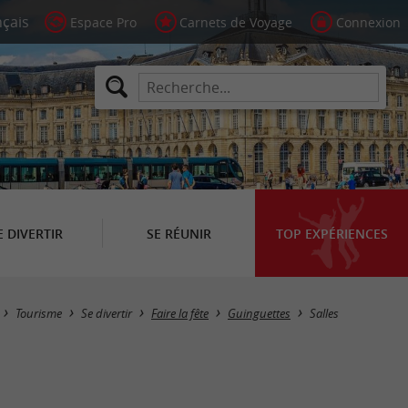
Espace Pro
Carnets de Voyage
Connexion
E DIVERTIR
SE RÉUNIR
TOP EXPÉRIENCES
Masquer la carte
Tourisme
Se divertir
Faire la fête
Guinguettes
Salles