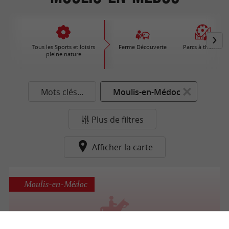
Tous les Sports et loisirs
Ferme Découverte
Parcs à thèmes
pleine nature
Mots clés...
Moulis-en-Médoc
Plus de filtres
Afficher la carte
Moulis-en-Médoc