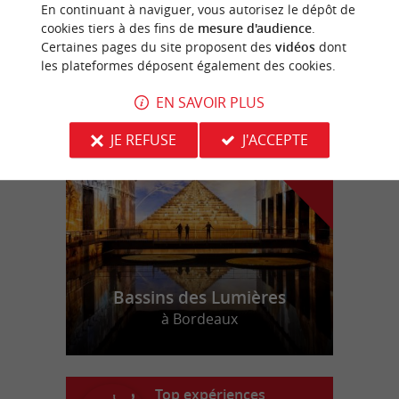
Le Ranch des Lamberts
En continuant à naviguer, vous autorisez le dépôt de
cookies tiers à des fins de
mesure d'audience
.
Certaines pages du site proposent des
vidéos
dont
les plateformes déposent également des cookies.
n
o
t
e
c
o
u
p
e
c
o
e
u
EN SAVOIR PLUS
r
d
r
JE REFUSE
J'ACCEPTE
Bassins des Lumières
à Bordeaux
Top expériences