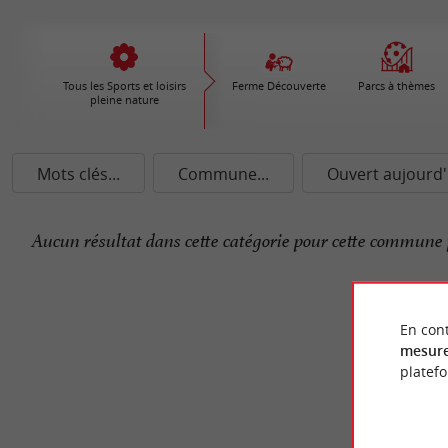
Tous les Sports et loisirs
Ferme Découverte
Parcs à thèmes
pleine nature
Mots clés...
Commune...
Ouvert aujourd'
Aucun résultat dans cette catégorie pour cette commune 
En cont
mesure
platef