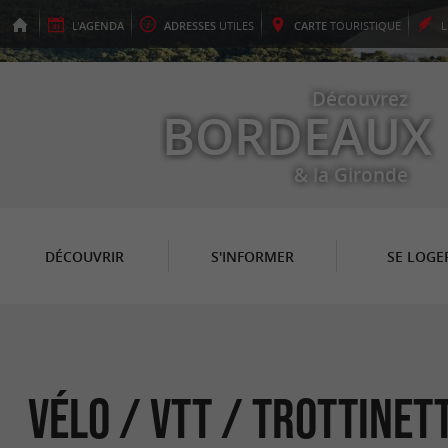
L'
AGENDA
ADRESSES
UTILES
CARTE
TOURISTIQUE
Découvrez
BORDEAUX
& la Gironde
DÉCOUVRIR
S'INFORMER
SE LOGE
Vélo / VTT / Trottinet