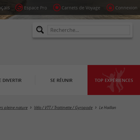
Espace Pro
Carnets de Voyage
Connexion
E DIVERTIR
SE RÉUNIR
TOP EXPÉRIENCES
Masquer la carte
irs pleine nature
Vélo / VTT / Trottinette / Gyropode
Le Haillan