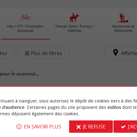
Vélo / VTT / Trottinette /
Cheval / Ânes / Poneys /
Randonnée et
Gyropode
Calèches
Découverte
hui
Plus de filtres
Affiche
pour le moment...
inuant à naviguer, vous autorisez le dépôt de cookies tiers à des fi
 d'audience
. Certaines pages du site proposent des
vidéos
dont le
ormes déposent également des cookies.
EN SAVOIR PLUS
JE REFUSE
J'A