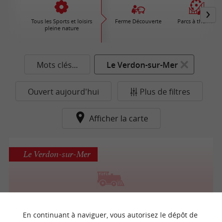
Tous les Sports et loisirs
Ferme Découverte
Parcs à thèmes
pleine nature
Mots clés...
Le Verdon-sur-Mer
Ouvert aujourd'hui
Plus de filtres
Afficher la carte
Le Verdon-sur-Mer
Petit Train Touristique de La Pointe De Grave
En continuant à naviguer, vous autorisez le dépôt de