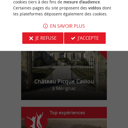
cookies tiers à des fins de
mesure d'audience
.
Certaines pages du site proposent des
vidéos
dont
les plateformes déposent également des cookies.
n
o
t
e
c
o
u
p
e
c
o
e
u
r
d
r
EN SAVOIR PLUS
JE REFUSE
J'ACCEPTE
Château Picque Caillou
à Mérignac
Top expériences