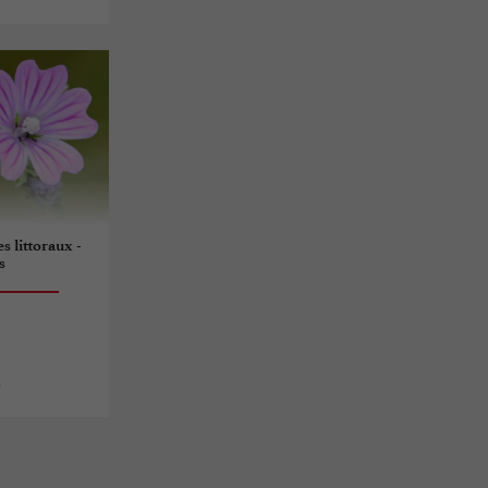
es littoraux -
s
s