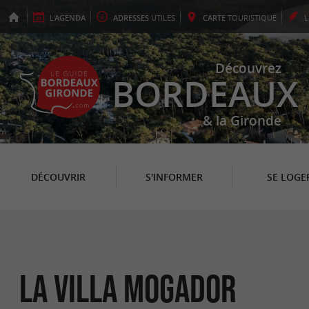
L'
AGENDA
ADRESSES
UTILES
CARTE
TOURISTIQUE
Découvrez
BORDEAUX
& la Gironde
DÉCOUVRIR
S'INFORMER
SE LOGE
La Villa Mogador