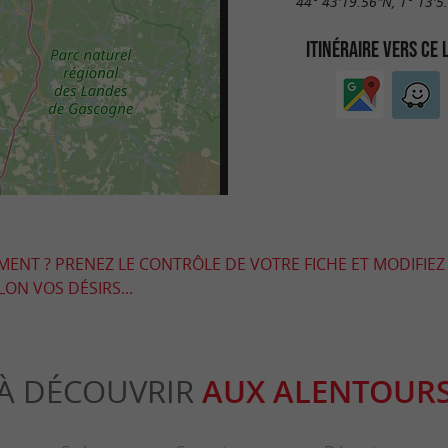
44° 43'19.56"N, 1° 13'5
ITINÉRAIRE VERS CE 
EMENT ? PRENEZ LE CONTRÔLE DE VOTRE FICHE ET MODIFIEZ
LON VOS DÉSIRS...
À DÉCOUVRIR
AUX ALENTOUR