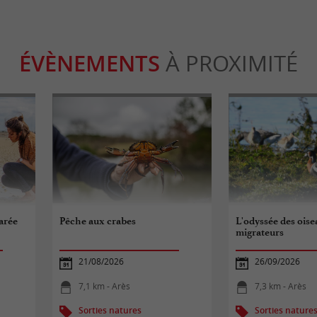
ÉVÈNEMENTS
À PROXIMITÉ
arée
Pêche aux crabes
L'odyssée des ois
migrateurs
21/08/2026
26/09/2026
7,1 km - Arès
7,3 km - Arès
Sorties natures
Sorties nature