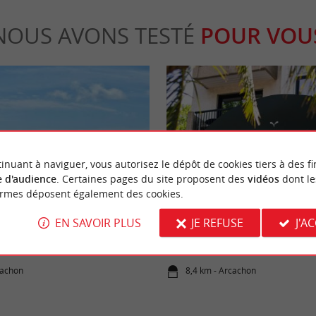
NOUS AVONS TESTÉ
POUR VOU
inuant à naviguer, vous autorisez le dépôt de cookies tiers à des fi
Séjours / Weekend
 d'audience
. Certaines pages du site proposent des
vidéos
dont le
ormes déposent également des cookies.
EN SAVOIR PLUS
JE REFUSE
J'A
belle destination iodée !
Arcanse, un hôtel 3* lifestyle à de
plages à Arcachon
cachon
8,4 km - Arcachon