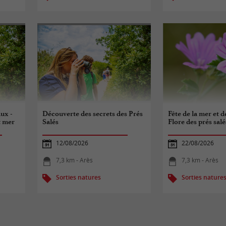
aux -
Découverte des secrets des Prés
Fête de la mer et d
t mer
Salés
Flore des prés salé
12/08/2026
22/08/2026
7,3 km - Arès
7,3 km - Arès
Sorties natures
Sorties nature