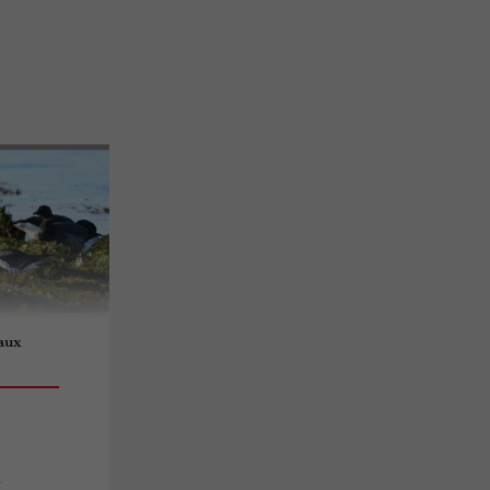
eaux
s