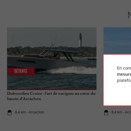
En cont
Détente
Culturelle
mesure
platef
Dubourdieu Cruise : l’art de naviguer au cœur du
Arcachon : une 
bassin d’Arcachon
8,4 km - Arcachon
8,4 km - Ar