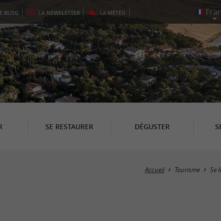
LE
BLOG
LA
NEWSLETTER
LA
MÉTÉO
R
SE RESTAURER
DÉGUSTER
S
Accueil
Tourisme
Se l