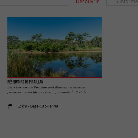
Découvrir
S'informe
Réservoirs de Piraillan
Plage du Truc Vert
Les Réservoirs de Piraillan sont d’anciennes réserves
Une plage qui donne 
poissonneuses du 19ème siècle, à proximité du Port de ...
de Petit Piquey. C'es
1,2 km - Lège-Cap-Ferret
2,6 km - Lè