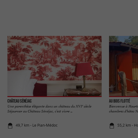
Château Sénéjac
Au Bois Flotté
Une parenthèse élégante dans un château du XVIᵉ siècle
Bienvenue à Hourtin
Séjourner au Château Sénéjac, c’est vivre ...
chambres d'hôtes Nat
49,7 km - Le Pian-Médoc
55,2 km - H