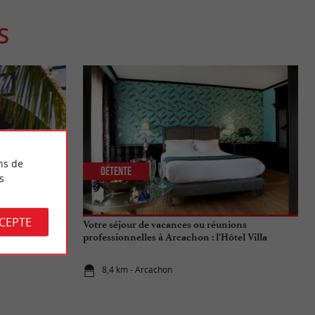
S
ns de
Détente
s
CCEPTE
ux pas des
Votre séjour de vacances ou réunions
professionnelles à Arcachon : l’Hôtel Villa
Lamartine
8,4 km - Arcachon