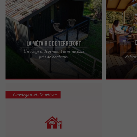
La Métairie de Terrefort
Un lodge indépendant avec jacuzzi
Découvrez le Lodge indépendant de la Métairie
Un écrin de na
près de Bordeaux
Séjour
Terrefort, une oasis intime nichée près de
EcÔtelia Au cœ
Bordeaux, au cœur ...
Bordeaux, le D
Gardegan-et-Tourtirac