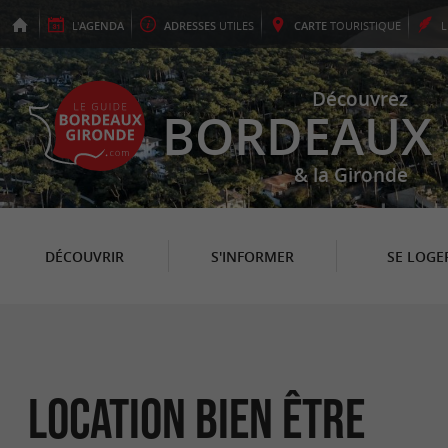
L'
AGENDA
ADRESSES
UTILES
CARTE
TOURISTIQUE
Découvrez
BORDEAUX
& la Gironde
DÉCOUVRIR
S'INFORMER
SE LOGE
Location Bien être