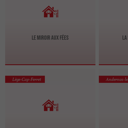
Le Miroir aux Fées
La
Lège-Cap-Ferret
Andernos-le