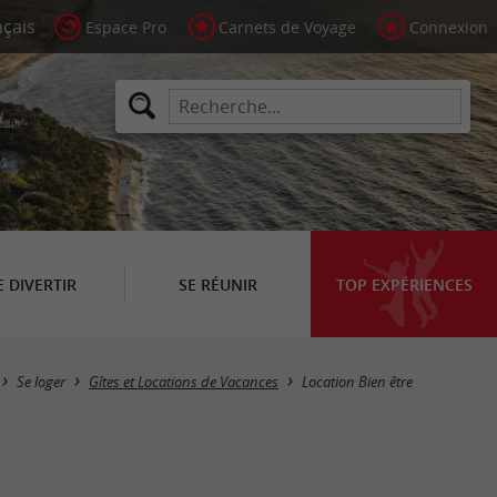
Espace Pro
Carnets de Voyage
Connexion
E DIVERTIR
SE RÉUNIR
TOP EXPÉRIENCES
Masquer la carte
Se loger
Gîtes et Locations de Vacances
Location Bien être