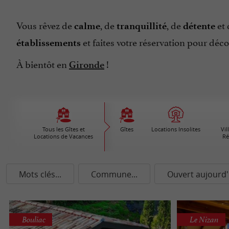
Vous rêvez de
, de
, de
et
calme
tranquillité
détente
et faites votre réservation pour déc
établissements
À bientôt en
!
Gironde
Tous les Gîtes et
Gîtes
Locations Insolites
Vil
Locations de Vacances
Ré
Mots clés...
Commune...
Ouvert aujourd'
Bouliac
Le Nizan