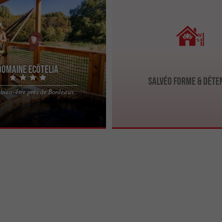
Domaine EcÔtelia
Salvéo Forme & Déte
ture en Gironde : Le Domaine
 bien-être près de Bordeaux
ur de la Gironde, à proximité de
omaine ...