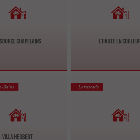
 Source Chapelains
L'Haute en Couleu
s-Bains
Laruscade
Villa Herbert