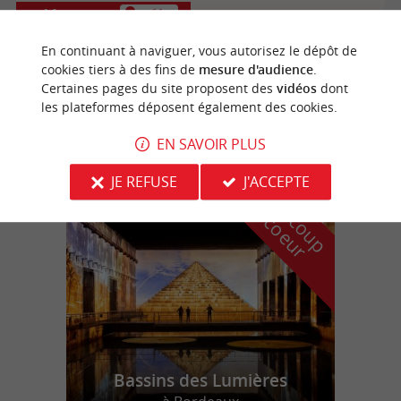
Margueron
4.6 km
En continuant à naviguer, vous autorisez le dépôt de
cookies tiers à des fins de
mesure d'audience
.
Certaines pages du site proposent des
vidéos
dont
Gîte de Margueron n°4209
les plateformes déposent également des cookies.
EN SAVOIR PLUS
n
o
t
e
c
o
u
p
e
c
o
e
u
JE REFUSE
J'ACCEPTE
r
d
r
Bassins des Lumières