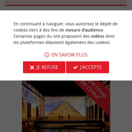
Saint-Caprais-de-Bordeaux
4.9 km
En continuant à naviguer, vous autorisez le dépôt de
cookies tiers à des fins de
mesure d'audience
.
Certaines pages du site proposent des
vidéos
dont
les plateformes déposent également des cookies.
Château La Gontrie
EN SAVOIR PLUS
JE REFUSE
J'ACCEPTE
n
o
t
e
c
o
u
p
e
c
o
e
u
r
d
r