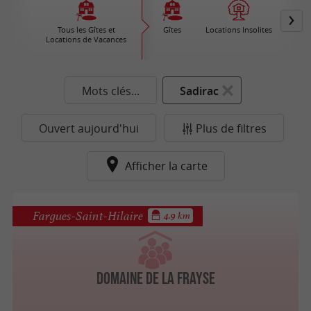
Tous les Gîtes et
Gîtes
Locations Insolites
Vil
Locations de Vacances
Ré
Mots clés...
Sadirac
Ouvert aujourd'hui
Plus de filtres
Afficher la carte
Fargues-Saint-Hilaire
4.9 km
Domaine de la Frayse