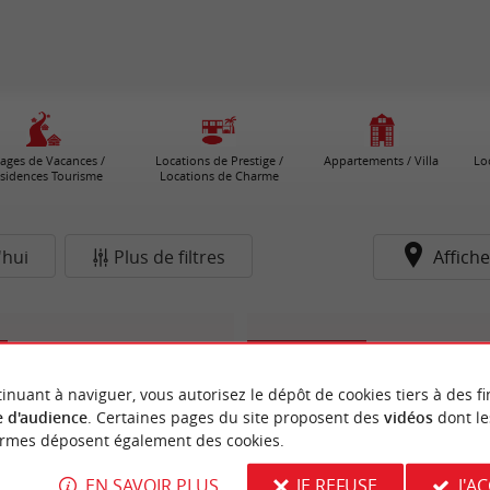
lages de Vacances /
Locations de Prestige /
Appartements / Villa
Lo
sidences Tourisme
Locations de Charme
'hui
Plus de filtres
Affiche
Belin-Béliet
inuant à naviguer, vous autorisez le dépôt de cookies tiers à des fi
 d'audience
. Certaines pages du site proposent des
vidéos
dont le
ormes déposent également des cookies.
EN SAVOIR PLUS
JE REFUSE
J'A