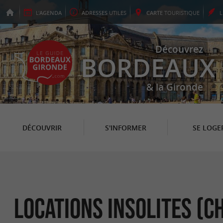
L'
AGENDA
ADRESSES
UTILES
CARTE
TOURISTIQUE
Découvrez
BORDEAUX
& la Gironde
DÉCOUVRIR
S'INFORMER
SE LOGE
Locations Insolites (C