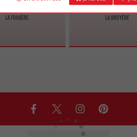
La Fougère
La Bruyère