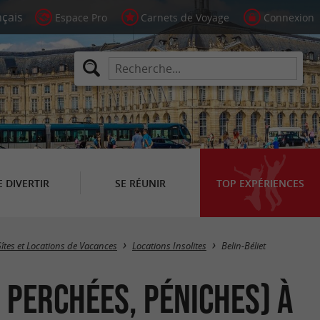
Espace Pro
Carnets de Voyage
Connexion
E DIVERTIR
SE RÉUNIR
TOP EXPÉRIENCES
Masquer la carte
îtes et Locations de Vacances
Locations Insolites
Belin-Béliet
s perchées, Péniches) à