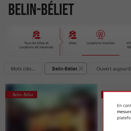
Belin-Béliet
Tous les Gîtes et
Gîtes
Locations Insolites
Vil
Locations de Vacances
Ré
Mots clés...
Belin-Béliet
Ouvert aujourd
Belin-Béliet
Belin-Béliet
En cont
mesure
platef