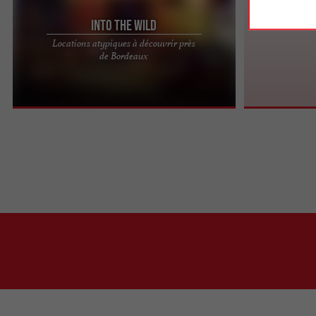
Into the Wild
Locations atypiques à découvrir près
Into the Wild, des locations insolites cosy et
de Bordeaux
décontractées en sud-Gironde Au cœur du Parc
Naturel Régional des ...