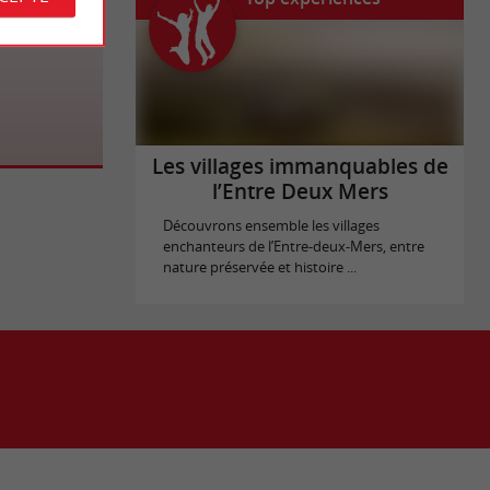
Les villages immanquables de
l’Entre Deux Mers
Découvrons ensemble les villages
enchanteurs de l’Entre-deux-Mers, entre
nature préservée et histoire ...