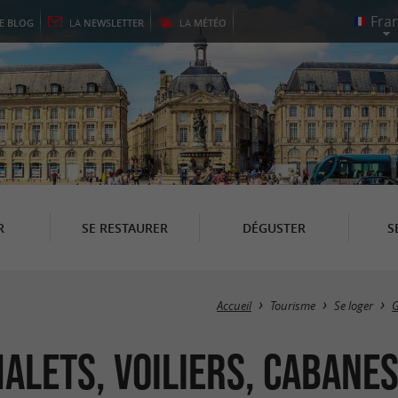
LE
BLOG
LA
NEWSLETTER
LA
MÉTÉO
R
SE RESTAURER
DÉGUSTER
S
Accueil
Tourisme
Se loger
G
halets, Voiliers, Cabane