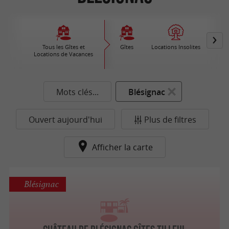
Tous les Gîtes et
Gîtes
Locations Insolites
Vil
Locations de Vacances
Ré
Mots clés...
Blésignac
Ouvert aujourd'hui
Plus de filtres
Afficher la carte
Blésignac