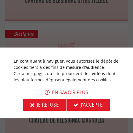
Château de Blésignac Gîtes Tilleul
Blésignac
Château de Blésignac Gîte Cèdre Bleu
En continuant à naviguer, vous autorisez le dépôt de
cookies tiers à des fins de
mesure d'audience
.
Certaines pages du site proposent des
vidéos
dont
les plateformes déposent également des cookies.
EN SAVOIR PLUS
Blésignac
JE REFUSE
J'ACCEPTE
Château de Blésignac Magnolia