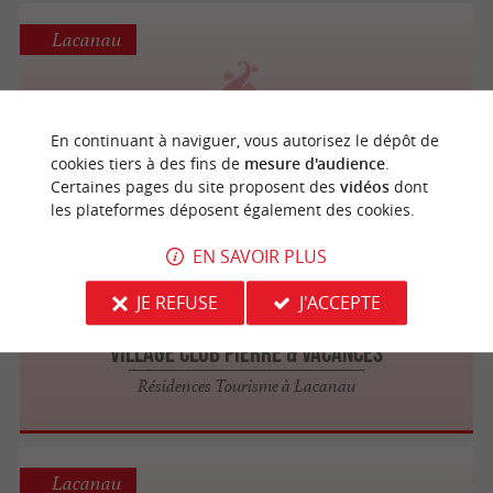
Lacanau
Estivel - Les Villas Eden Parc Golf
En continuant à naviguer, vous autorisez le dépôt de
Résidences Tourisme à Lacanau
cookies tiers à des fins de
mesure d'audience
.
Certaines pages du site proposent des
vidéos
dont
les plateformes déposent également des cookies.
EN SAVOIR PLUS
Lacanau
JE REFUSE
J'ACCEPTE
Village Club Pierre & Vacances
Résidences Tourisme à Lacanau
Lacanau