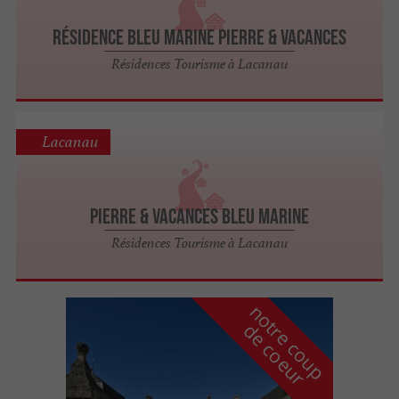
Résidence Bleu Marine Pierre & Vacances
Résidences Tourisme à Lacanau
Lacanau
Pierre & Vacances Bleu Marine
Résidences Tourisme à Lacanau
n
o
t
e
c
o
u
p
e
c
o
e
u
r
d
r