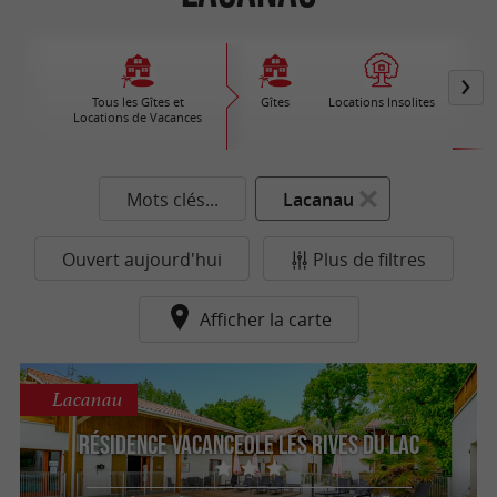
Tous les Gîtes et
Gîtes
Locations Insolites
Vil
Locations de Vacances
Ré
Mots clés...
Lacanau
Ouvert aujourd'hui
Plus de filtres
Afficher la carte
Lacanau
Résidence Vacanceole les Rives du Lac