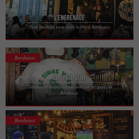
L'ENGRENAGE
Spot branché pour faire la fête à Bordeaux
Bordeaux
LE SINGE VERT
Shooters et ambiance assurée sur les quais de
Bordeaux
Bordeaux