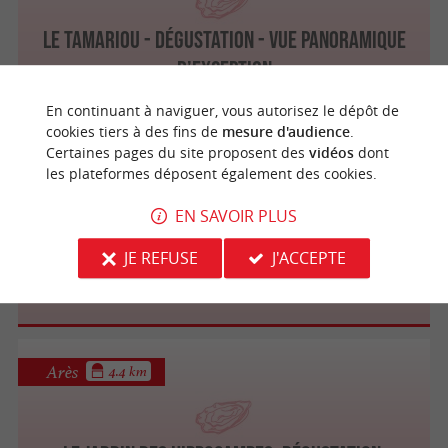
Le Tamariou - Dégustation - Vue Panoramique
d’exception
En continuant à naviguer, vous autorisez le dépôt de
cookies tiers à des fins de
mesure d'audience
.
Certaines pages du site proposent des
vidéos
dont
Andernos-les-Bains
les plateformes déposent également des cookies.
EN SAVOIR PLUS
Cabane 31
JE REFUSE
J'ACCEPTE
Arès
4.4 km