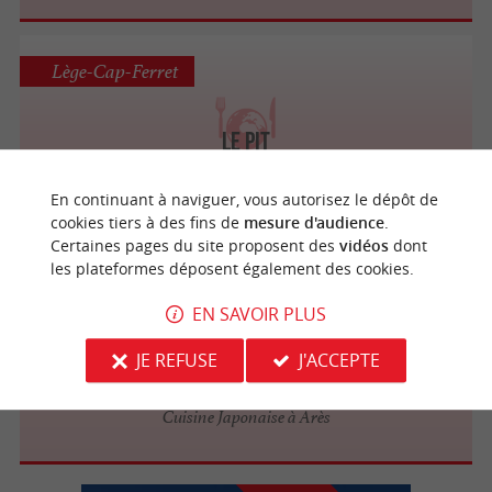
Lège-Cap-Ferret
Le Pit
Cuisine Italienne / Pizzeria à Lège-Cap-
Ferret
En continuant à naviguer, vous autorisez le dépôt de
cookies tiers à des fins de
mesure d'audience
.
Certaines pages du site proposent des
vidéos
dont
les plateformes déposent également des cookies.
Arès
3.5 km
EN SAVOIR PLUS
JE REFUSE
J'ACCEPTE
Pink Sushi Bar
Cuisine Japonaise à Arès