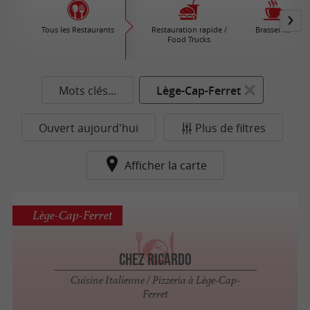
Tous les Restaurants
Restauration rapide /
Brasseries
Food Trucks
Mots clés...
Lège-Cap-Ferret
Ouvert aujourd'hui
Plus de filtres
Afficher la carte
Lège-Cap-Ferret
Chez Ricardo
Cuisine Italienne / Pizzeria à Lège-Cap-
Ferret