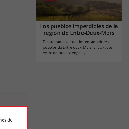
Los pueblos imperdibles de la
región de Entre-Deux-Mers
Descubramos juntos los encantadores
pueblos de Entre-deux-Mers, enclavados
entre naturaleza virgen y ...
ines de