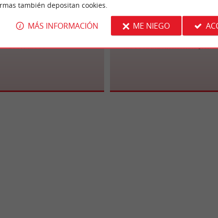
ormas también depositan cookies.
MÁS INFORMACIÓN
ME NIEGO
AC
Louit Moto
Moto Axxe Arcachon (Tita