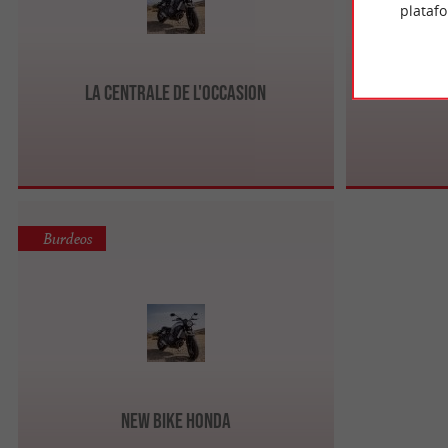
plataf
La Centrale de l'Occasion
Burdeos
New Bike Honda