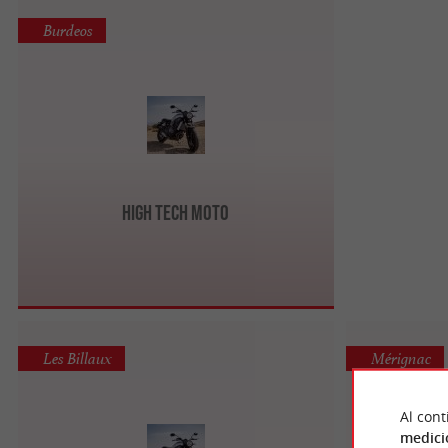
Burdeos
High Tech Moto
Les Billaux
Mérignac
Al cont
medici