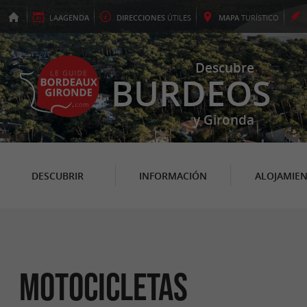
LA
AGENDA
DIRECCIONES
ÚTILES
MAPA
TURÍSTICO
Descubre
BURDEOS
y Gironda
DESCUBRIR
INFORMACIÓN
ALOJAMIE
Motocicletas