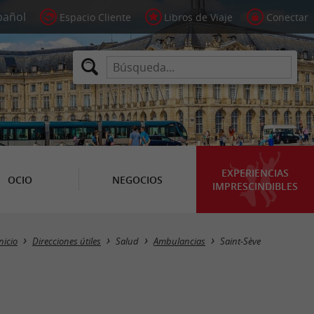
Espacio Cliente
Libros de Viaje
Conectar
EXPERIENCIAS
OCIO
NEGOCIOS
IMPRESCINDIBLES
Masquer la carte
nicio
Direcciones útiles
Salud
Ambulancias
Saint-Sève