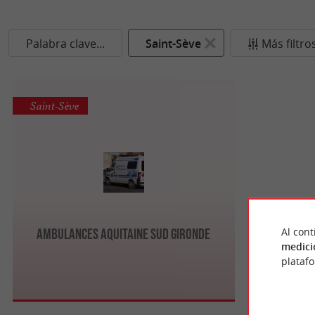
Palabra clave...
Saint-Sève
Más filtro
Saint-Sève
Al cont
Ambulances Aquitaine Sud Gironde
medici
plataf