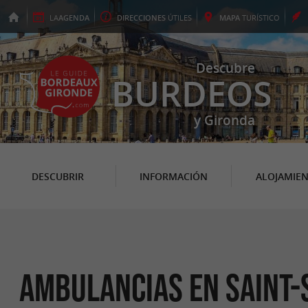
LA
AGENDA
DIRECCIONES
ÚTILES
MAPA
TURÍSTICO
Descubre
BURDEOS
y Gironda
DESCUBRIR
INFORMACIÓN
ALOJAMIE
Ambulancias en Saint-