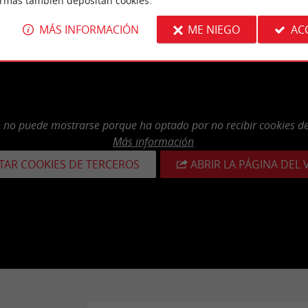
ormas también depositan cookies.
MÁS INFORMACIÓN
ME NIEGO
AC
o no puede mostrarse porque ha optado por no recibir cookies de
Más información
TAR COOKIES DE TERCEROS
ABRIR LA PÁGINA DEL 