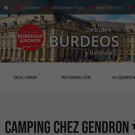
LA
AGENDA
DIRECCIONES
ÚTILES
MAPA
TURÍSTICO
Descubre
BURDEOS
y Gironda
DESCUBRIR
INFORMACIÓN
ALOJAMIE
Camping Chez Gendron