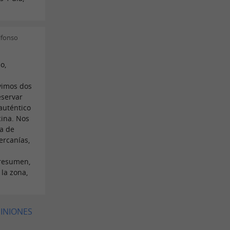
lfonso
o,
s
vimos dos
eservar
 auténtico
cina. Nos
a de
ercanías,
 resumen,
 la zona,
PINIONES