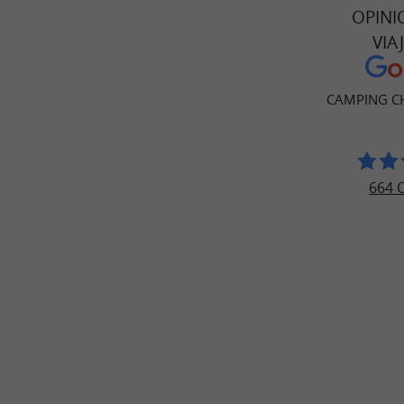
OPINI
VIA
CAMPING C
664 