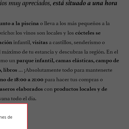
está situado a una hora
cios muy apreciados,
o lleva a los más pequeños a la
junto a la piscina
icho: los vinos son locales y los
cócteles se
infantil,
a castillos, senderismo o
ación
visitas
l máximo de tu estancia y descubras la región. En el
como un
parque infantil, camas elásticas, campo de
… ¡Absolutamente todo para mantenerte
, libros
para hacer tus compras o
o de 18:00 a 21:00
con
caseros elaborados
productos locales y de
ana todo el día.
ines de