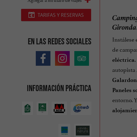
Camping
TARIFAS Y RESERVAS
Gironda
Instálese 
En las redes sociales
de campaña
eléctrica
autopista
Galardona
Información práctica
Paneles s
entorno. Y
alojamien