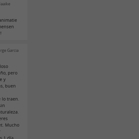
Maaike
animatie
 mensen
!
rge Garcia
loso
ño, pero
e y
as, buen
 lo traen.
sin
aturaleza.
eres
net. Mucho
r
 1 día,