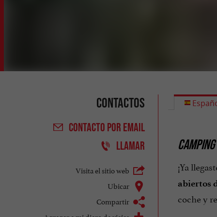
Contactos
Españo
CONTACTO
POR EMAIL
CAMPING 
LLAMAR
¡Ya llegas
Visita el sitio web
abiertos d
Ubicar
coche y re
Compartir
Agregar a mi diaro de viajes