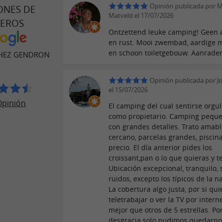
Opinión publicada por 
ONES DE
Matveld el 17/07/2026
JEROS
Ontzettend leuke camping! Geen 
en rust. Mooi zwembad, aardige
en schoon toiletgebouw. Aanrader
HEZ GENDRON
Opinión publicada por Jo
el 15/07/2026
Opinión
El camping del cual sentirse orgul
como propietario. Camping peque
con grandes detalles. Trato amabl
cercano, parcelas grandes, piscin
precio. El día anterior pides los
croissant,pan o lo que quieras y te
Ubicación excepcional, tranquilo, 
ruidos, excepto los típicos de la n
La cobertura algo justa, por si qui
teletrabajar o ver la TV por inter
mejor que otros de 5 estrellas. Po
desgracia solo pudimos quedarnos