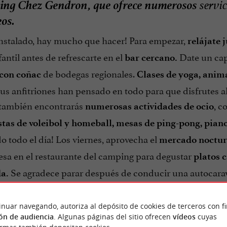
ing Chez Gendron, que ofrece numerosos
servi
os.
instalado, hay mucho que hacer! Para empezar,
relájate 
fantil antes de refrescarte en el
Date un capr
bar cercano.
de bodegas regionales.
con coñac
Clases de yoga,
anim
tus anfitriones han pensado en todo para que disfrutes a
también encontrarás
, 
numerosas actividades de ocio
istas de voleibol y homeball, mesas de ping-pong, piano
o todo el día! Los viernes, aprovecha el
mercado nocturn
esa en el restaurante del camping para degustar
platos 
Se agradece parar después de conducir una autocarav
a.
inuar navegando, autoriza al depósito de cookies de terceros con f
ón de audiencia
. Algunas páginas del sitio ofrecen
vídeos
cuyas