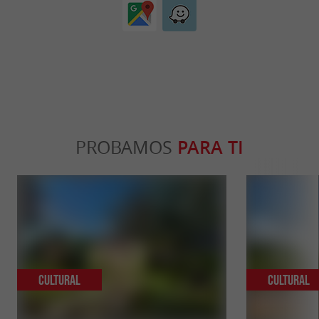
del norte.
helados refrescantes
Pizzas para llevar durante todo el año.
También hay disponible un supermercado con:
Pan y bollería recién hechos disponibles
bajo reserva.
PROBAMOS
PARA TI
Todo lo que necesitas para tus picnics
Descubre los tesoros de la Gironda
El Camping Le Maine Blanc goza de una
ubicación ideal para explorar la región.
Cultural
Cultural
Lugares para descubrir en las cercanías: