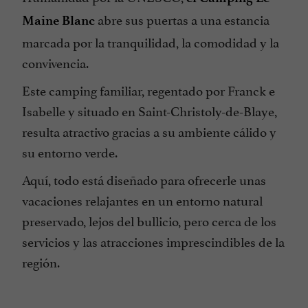
abre sus puertas a una estancia
Maine Blanc
Ping pong
marcada por la tranquilidad, la comodidad y la
Piscina
convivencia.
Sala de Juegos
Este camping familiar, regentado por Franck e
Se habla Inglés
Isabelle y situado en Saint-Christoly-de-Blaye,
Tarjetas de Crédito admitidas
resulta atractivo gracias a su ambiente cálido y
Ubicación de las tiendas de campaña
su entorno verde.
Áreas Autocaravanas
Aquí, todo está diseñado para ofrecerle unas
vacaciones relajantes en un entorno natural
preservado, lejos del bullicio, pero cerca de los
servicios y las atracciones imprescindibles de la
región.