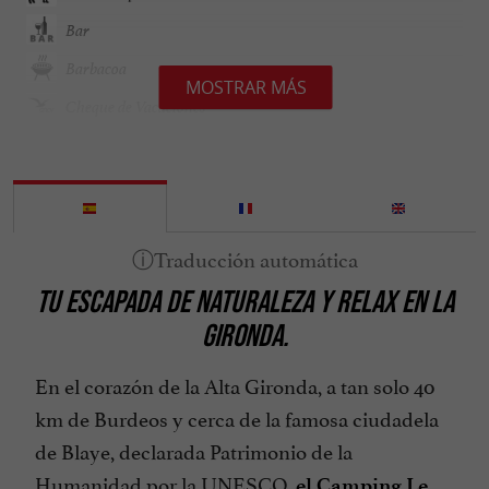
Bar
Barbacoa
MOSTRAR MÁS
Cheque de Vacaciones
Comida preparada para llevar
Epicería / Alimentación
Especies
Internet : WIFI
TU ESCAPADA DE NATURALEZA Y RELAX EN LA
Juegos para niños
GIRONDA.
Lavadora
Microondas
En el corazón de la Alta Gironda, a tan solo 40
km de Burdeos y cerca de la famosa ciudadela
Muebles de Jardín
de Blaye, declarada Patrimonio de la
Orillas de Lago / Río
Humanidad por la UNESCO,
el Camping Le
Parking