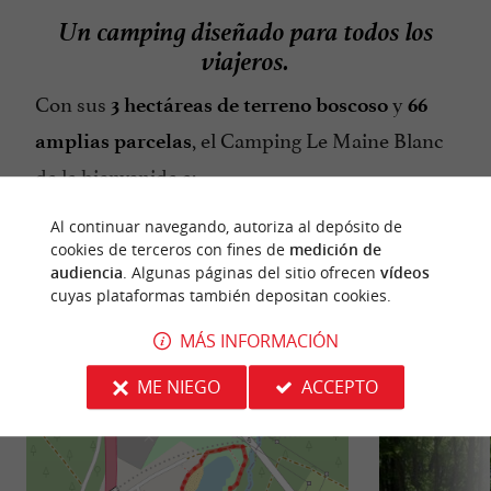
Un camping diseñado para todos los
viajeros.
Con sus
y
3 hectáreas de terreno boscoso
66
, el Camping Le Maine Blanc
amplias parcelas
da la bienvenida a:
Autocaravanas, caravanas, tiendas de
Al continuar navegando, autoriza al depósito de
campaña, ciclistas, familias que buscan
cookies de terceros con fines de
medición de
MOSTRAR MÁS
audiencia
. Algunas páginas del sitio ofrecen
vídeos
comodidad
cuyas plataformas también depositan cookies.
Podrás elegir entre:
MÁS INFORMACIÓN
☀️ Lugares soleados
CAMINATA
ALREDEDOR
ME NIEGO
ACCEPTO
🌳 zonas sombreadas
🌿 Parcelas rodeadas de setos para preservar su
privacidad.