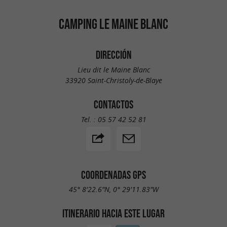
juegos de mesa
CAMPING LE MAINE BLANC
Actividades sencillas y divertidas para
DIRECCIÓN
jóvenes y mayores.
Lieu dit le Maine Blanc
33920 Saint-Christoly-de-Blaye
Un delicioso descanso que trae placer.
CONTACTOS
Tras el esfuerzo… la recompensa
Tel. :
05 57 42 52 81
El camión de comida abre los viernes, sábados
y domingos por la noche hasta mediados de
junio, y luego todas las noches hasta mediados
de septiembre.
COORDENADAS GPS
45° 8'22.6"N, 0° 29'11.83"W
En el menú:
ITINERARIO HACIA ESTE LUGAR
Filetes generosos, patatas fritas auténticas