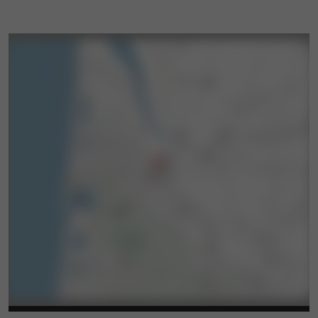
Piscina, relajación y ocio al aire libre.
De junio a septiembre, disfrute de la gran
piscina al aire libre para refrescarse y relajarse.
Después de nadar:
Acomódese en la terraza sombreada del
bar.
disfruta de un momento de tranquilidad
Pedir prestado un libro en francés o en
inglés.
Para los más activos:
fútbol
petanca
ping pong