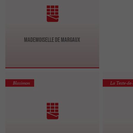
Mademoi­selle de Margaux
Blasimon
La Teste-de