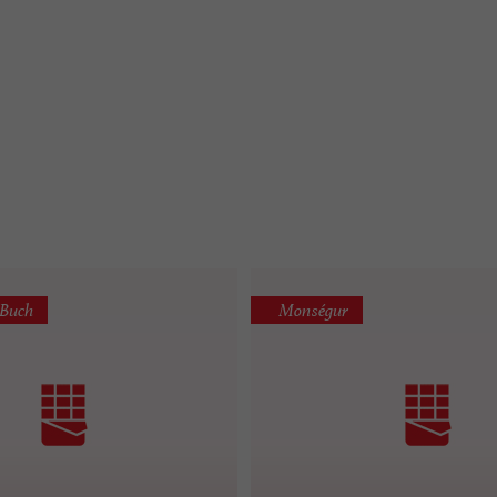
-Buch
Monségur