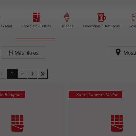
s / Miel
Chocolate / Dulces
Helados
Cervecerías / Destilerías
Foie
Más filtros
Most
1
2
de-Blaignac
Saint-Laurent-Médoc