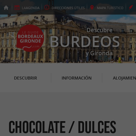
LA
AGENDA
DIRECCIONES
ÚTILES
MAPA
TURÍSTICO
Descubre
BURDEOS
y Gironda
DESCUBRIR
INFORMACIÓN
ALOJAMIE
Chocolate / Dulces