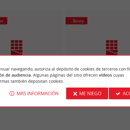
on
Bourg
inuar navegando, autoriza al depósito de cookies de terceros con f
 Délices d'Ascumbas
Pâtisserie Blanlei
ón de audiencia
. Algunas páginas del sitio ofrecen
vídeos
cuyas
ormas también depositan cookies.
MÁS INFORMACIÓN
ME NIEGO
AC