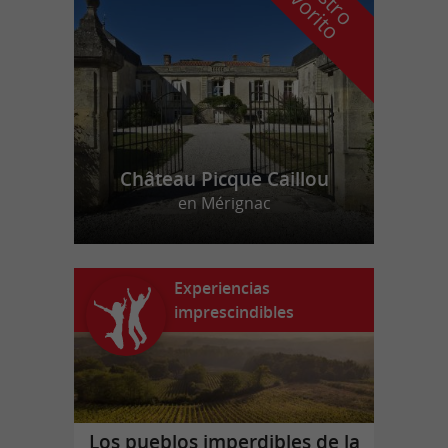
f
o
Château Picque Caillou
en Mérignac
Experiencias
imprescindibles
Los pueblos imperdibles de la