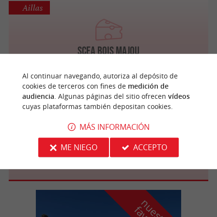
Aillas
SCEA Bois majou
Al continuar navegando, autoriza al depósito de
cookies de terceros con fines de
medición de
audiencia
. Algunas páginas del sitio ofrecen
vídeos
Pessac
cuyas plataformas también depositan cookies.
MÁS INFORMACIÓN
ME NIEGO
ACCEPTO
Ferme de Tartifume
n
u
e
s
t
r
o
a
v
o
r
i
t