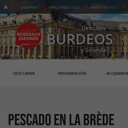
LA
AGENDA
DIRECCIONES
ÚTILES
MAPA
TURÍSTICO
Descubre
BURDEOS
y Gironda
DESCUBRIR
INFORMACIÓN
ALOJAMIE
Pescado en La Brède