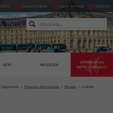
Espacio Cliente
Libros de Viaje
Conectar
EXPERIENCIAS
OCIO
NEGOCIOS
IMPRESCINDIBLES
Masquer la carte
Degustación
Productos de la Gironda
Pescado
La Brède