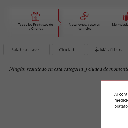
Todos los Productos de
Macarrones, pasteles,
Mermelada
la Gironda
cannelés
Palabra clave...
Ciudad...
Más filtros
Ningún resultado en esta categoría y ciudad de momento
Al cont
medici
plataf