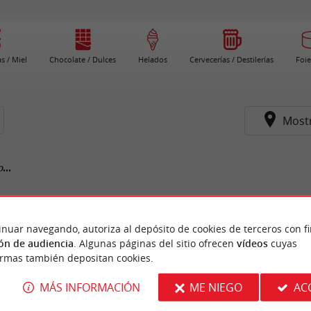
s / Miel
Chocolate / Dulces
Helados
Cervecerías / Destilerías
Foie
Most
...
inuar navegando, autoriza al depósito de cookies de terceros con f
ón de audiencia
. Algunas páginas del sitio ofrecen
vídeos
cuyas
ormas también depositan cookies.
MÁS INFORMACIÓN
ME NIEGO
AC