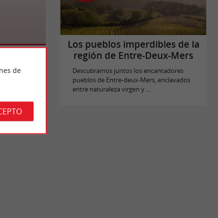
Los pueblos imperdibles de la
región de Entre-Deux-Mers
ines de
Descubramos juntos los encantadores
pueblos de Entre-deux-Mers, enclavados
entre naturaleza virgen y ...
CEPTO