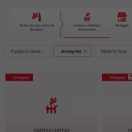
Todos los Los vinos de
Visitas a viñedos /
Bodegas
Burdeos
Enoturismo
Palabra clave...
Arveyres
Abierto hoy
Arveyres
Nérigean
Château Larteau
C