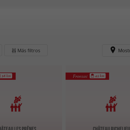
Más filtros
Most
Fronsac
3.6 km
4.5 km
hâteau Les Prênes
Château Richelieu