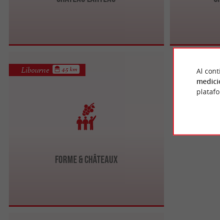
Libourne
4.5 km
Al cont
medici
plataf
Forme & Châteaux