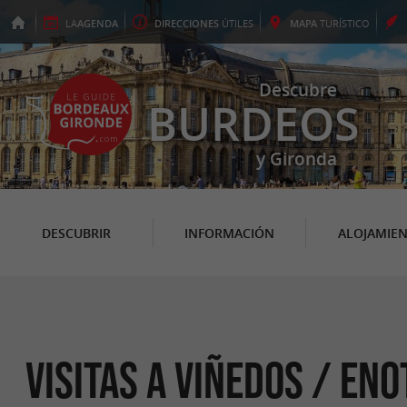
LA
AGENDA
DIRECCIONES
ÚTILES
MAPA
TURÍSTICO
Descubre
BURDEOS
y Gironda
DESCUBRIR
INFORMACIÓN
ALOJAMIE
Visitas a viñedos / En