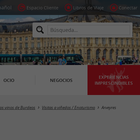
Espacio Cliente
Libros de Viaje
Conectar
EXPERIENCIAS
OCIO
NEGOCIOS
IMPRESCINDIBLES
Masquer la carte
os vinos de Burdeos
Visitas a viñedos / Enoturismo
Arveyres